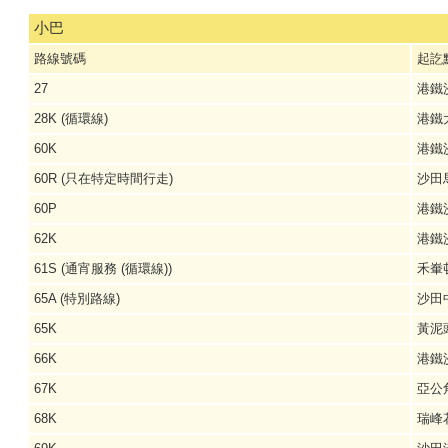
小巴
路線號碼
起訖
27
港鐵
28K (循環線)
港鐵
60K
港鐵
60R (只在特定時間行走)
沙田
60P
港鐵
62K
港鐵
61S (通宵服務 (循環線))
禾輋
65A (特別路線)
沙田
65K
黃泥
66K
港鐵
67K
亞公
68K
瑞峰