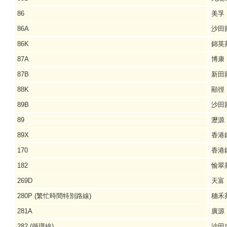
86
美孚
86A
沙田
86K
錦英
87A
博康 
87B
新田
88K
顯徑
89B
沙田圍
89
瀝源 
89X
香港
170
香港
182
愉翠
269D
天富
280P (繁忙時間特別路線)
穗禾
281A
廣源
282 (循環線)
沙田