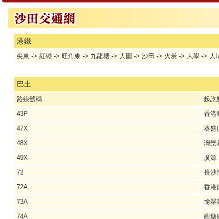
港鐵
尖東 -> 紅磡 -> 旺角東 -> 九龍塘 -> 大圍 -> 沙田 -> 火炭 -> 大學 -> 大
巴土
路線號碼
起訖
43P
香港
47X
葵盛(
48X
灣景
49X
廣源
72
長沙
72A
香港
73A
愉翠
74A
觀塘