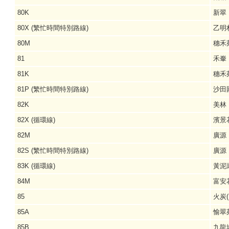
80K
新翠
80X (繁忙時間特別路線)
乙明
80M
穗禾
81
禾輋
81K
穗禾
81P (繁忙時間特別路線)
沙田
82K
美林
82X (循環線)
濱景
82M
廣源
82S (繁忙時間特別路線)
廣源
83K (循環線)
黃泥
84M
富安
85
火炭
85A
愉翠
85B
九龍