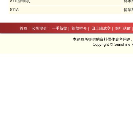
811(循環線)
穗禾
811A
愉翠
首頁
|
公司簡介
|
一手新盤
|
筍盤推介
|
田土廳成交
|
銀行估價
本網頁所提供的資料僅作參考用途
Copyright © Sunshine P