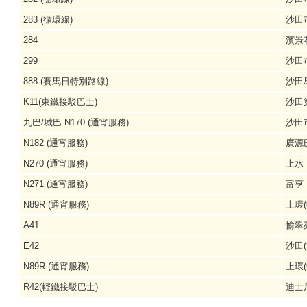
283 (循環線)
沙田
284
濱景
299
沙田
888 (賽馬日特別路線)
沙田
K11(東鐵接駁巴士)
沙田
九巴/城巴 N170 (通宵服務)
沙田
N182 (通宵服務)
廣源
N270 (通宵服務)
上水
N271 (通宵服務)
富亨
N89R (通宵服務)
上環
A41
愉翠
E42
沙田(
N89R (通宵服務)
上環
R42(輕鐵接駁巴士)
迪士