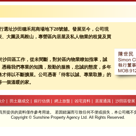
分行選址沙田穗禾苑商場地下28號舖。發展至今，公司現
炭、大圍及馬鞍山，專營區內居屋及私人物業的租賃及買
直於沙田區工作，從未間斷，對於區內物業瞭如指掌，誠
，憑藉我們專業的知識，殷勤的服務，忠誠的態度，多年
務才得以不斷擴展。公司憑著「待客以誠、專業取勝」的
得一個溫暖的家。
推介
|
田土廳成交
|
銀行估價
|
網上放盤
|
凶宅資料
|
居屋通識
|
沙田區發展
頁所提供的資料僅作參考用途。 若因錯漏而引致任何不便或損失，本公司概不
Copyright © Sunshine Property Agency Ltd. All Rights Reserved.