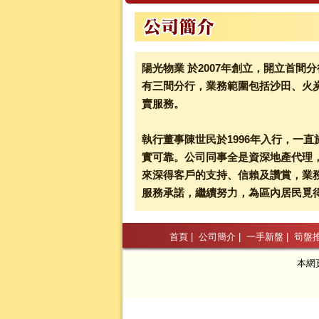
陽光物業 於2007年創立，開立首間
有三間分行，業務範圍包括沙田、火
賣服務。
執行董事陳世民於1996年入行，一
實可靠。公司同事全是資深地產代理
來深得客戶的支持、信賴及讚賞，業
服務承諾，繼續努力，為區內居民覓
首頁
|
公司簡介
|
一手新盤
|
筍盤
本網