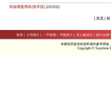
有線樓盤傳真(穂禾苑)
(2月22日)
[ 首頁 | 前
首頁
|
公司簡介
|
一手新盤
|
筍盤推介
|
田土廳成交
|
銀行估價
本網頁所提供的資料僅作參考用途
Copyright © Sunshine P