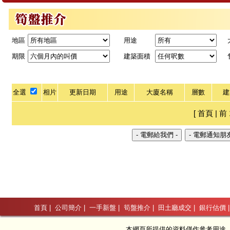
地區
用途
期限
建築面積
全選
相片
更新日期
用途
大廈名稱
層數
建
[ 首頁 | 前 
首頁
|
公司簡介
|
一手新盤
|
筍盤推介
|
田土廳成交
|
銀行估價
本網頁所提供的資料僅作參考用途