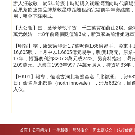
辦人汪敦敬，於5年前疫市時期購入銅鑼灣面向時代廣場
蔬果茶飲連鎖品牌茶救星球距離租約完結前半年突結業，
用，租金下降兩成。
【大公報】曰，葉翠翠執平貨，千二萬買柏蔚山2房。豪宅
萬元蝕沽，比8年前造價貶值逾3成，新買家為前港姐冠軍
【明報】稱，康宏廣場近1.7萬呎逾1.66億易手。尖東
16,605呎，上月中以1.6605億元易手，呎價1萬元。原
17年，帳面獲利約3207.3萬元或24%。另資料指出，灣
2.09萬元。原業主1993年997.74萬元購入，持貨約33年，
【HK01】報導，恒地古洞北新盤命名「北都滙」，涉68
日）命名為北都滙（north innovale） ，涉及6
入伙。
首頁
|
公司簡介
|
一手新盤
|
筍盤推介
|
田土廳成交
|
銀行估價