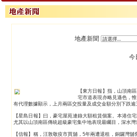
地產新聞
今
【東方日報】指，山頂南區
宅市道表現亦略見遜色，惟
有代理數據顯示，上月兩區交投量及成交金額分別下跌逾
【星島日報】曰，豪宅屋苑連錄大額租賃個案。本港住宅
尤其以山頂南區傳統超級豪宅集中地表現最矚目，深水灣道
【信報】稱，汪敦敬疫市買舖，5年兩遭退租，銅鑼灣舖