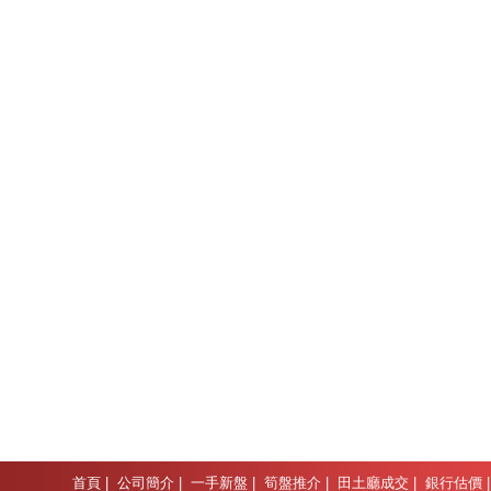
首頁
|
公司簡介
|
一手新盤
|
筍盤推介
|
田土廳成交
|
銀行估價